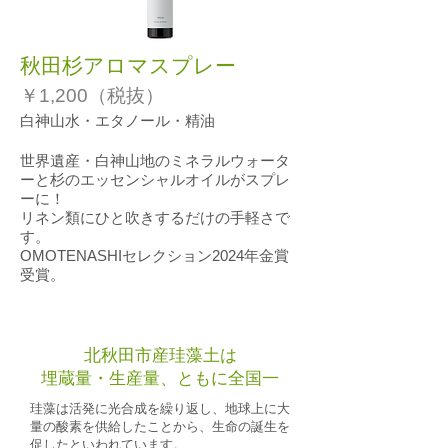
秋田杉アロマスプレー
￥1,200（税抜）
白神山水・エタノール・精油
世界遺産・白神山地のミネラルウォータ
ーと杉のエッセンシャルオイルがスプレ
ーに！
リネン類にひと吹きするだけの手軽さで
す。
OMOTENASHIセレクション2024年金賞
受賞。
北秋田市産珪藻土は
埋蔵量・生産量、ともに全国一
珪藻は活発に光合成を繰り返し、地球上に大
量の酸素を供給したことから、生命の誕生を
促したといわれています。