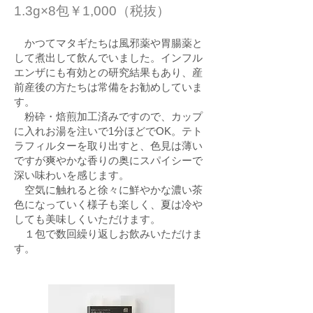
1.3g×8包￥1
,000（税抜）
かつてマタギたちは風邪薬や胃腸薬と
して煮出して飲んでいました。インフル
エンザにも有効との研究結果もあり、産
前産後の方たちは常備をお勧めしていま
す。
粉砕・焙煎加工済みですので、カップ
に入れお湯を注いで1分ほどでOK。
テト
ラフィルターを取り出すと、色見は薄い
ですが
爽やかな香りの奥にスパイシーで
深
い味わいを感じます。
空気に触れると徐々に鮮やかな濃い茶
色になっていく様子も楽しく、夏は冷や
しても美味しくいただけます。
１包で数回繰り返しお飲みいただけま
す。