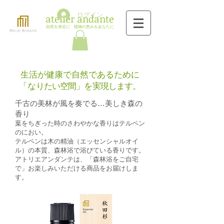
ログイン
​atelier andante
自然を身近に 植物
の
恵みをあなたに
生活が健康で自然であるために
「
なりたい空間」を実現します。
千古の美林が風を奏でる…美しき森の
香り
葉をちぎった時のさわやかな香りはテルペン
のにおい。
テルペンは木の精油（エッセンシャルオイ
ル）の本質、森林浴で浴びている香りです。
アトリエアンダンテは、「森林浴をご自宅
で」お楽しみいただける商品をお届けしま
す。