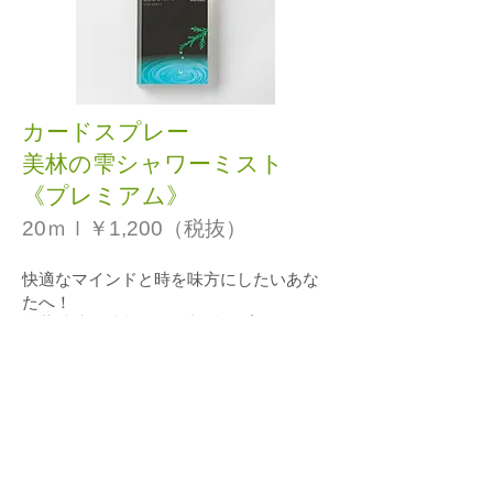
カードスプレー
美林の雫シャワーミスト
《プレミアム》
20ｍｌ￥1
,200（税抜）
快適なマインドと時を味方にしたいあな
たへ！
杉葉精油を希釈した名刺型スプレー。リ
ラックスしたい、集中したいそんな時、
自分と向き合う深い森の香り。
［主成分］白神山水、エタノール、ポリ
ソルベート20、秋田杉葉精油