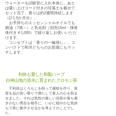
ウォーターを試験管に入れ本体に。あと
は吸い上げコード付きの珪藻土を載せて
セット完了。香りは約2週間持続します
（計1.5か月分）。
お手持ちのエッセンシャルオイルでも
精油（7滴～）と乳化剤（別売15ml・揮発
体付き￥1,000）で繰り返しお使いいただ
けます。
​ コンセプトは「香りの一輪挿し」。コ
ンパクトで和洋どちらのお部屋にもマッ
チします。
利休も愛した和製ハーブ
白神山地の清水に育まれたクロモジ茶
千利休はくろもじを削って楊枝を作り、茶
室を品の良い香りで満たして客人の心を和ま
せました。それは気性の激しい信長や落ち着
きのない秀吉を相手に、いかに穏やかな気持
ちで茶に集中させるかを考えてのことでし
た。