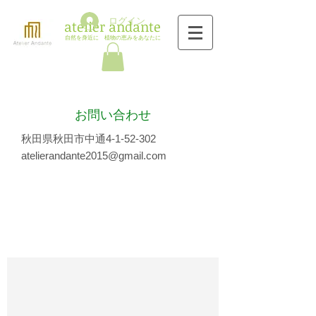
ログイン
​atelier andante
自然を身近に 植物
の
恵みをあなたに
お問い合わせ
秋田県秋田市中通4-1-52-302
atelierandante2015@gmail.com